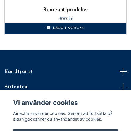
Ram runt produker
300 kr
LÄGG I KORGEN
Kundtjänst
Airlectra
Vi använder cookies
Villkor
Airlectra använder cookies. Genom att fortsätta på
En Quickbutik för din Quickbutik
sidan godkänner du användandet av cookies.