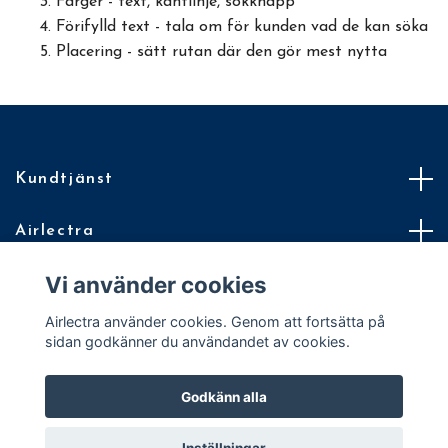
Färger - text, kantlinje, sökknapp
Förifylld text - tala om för kunden vad de kan söka
Placering - sätt rutan där den gör mest nytta
Kundtjänst
Airlectra
Vi använder cookies
Villkor
Airlectra använder cookies. Genom att fortsätta på
En Quickbutik för din Quickbutik
sidan godkänner du användandet av cookies.
Godkänn alla
© 2026 Airlectra