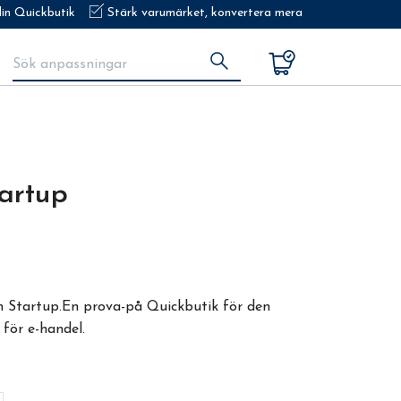
in Quickbutik
Stärk varumärket, konvertera mera
artup
n Startup.En prova-på Quickbutik för den
 för e-handel.