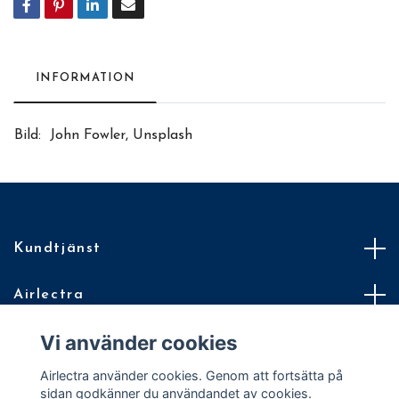
INFORMATION
Bild: John Fowler, Unsplash
Kundtjänst
Airlectra
Vi använder cookies
Villkor
Airlectra använder cookies. Genom att fortsätta på
En Quickbutik för din Quickbutik
sidan godkänner du användandet av cookies.