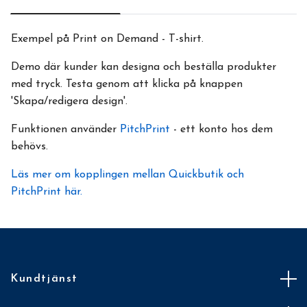
Exempel på Print on Demand - T-shirt.
Demo där kunder kan designa och beställa produkter
med tryck. Testa genom att klicka på knappen
'Skapa/redigera design'.
Funktionen använder
PitchPrint
- ett konto hos dem
behövs.
Läs mer om kopplingen mellan Quickbutik och
PitchPrint här.
Kundtjänst